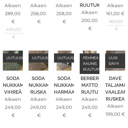
RUUTUKUVIOLLA
Alkaen
Alkaen
Alkaen
Alkaen
Alkaen
289,00
258,00
258,00
161,00
€
200,00
€
€
€
560,00
€
€
490,00
€
UUTUUS!
UUTUUS!
UUTUUS!
PEHMEÄ JA
UUSI
KAUNIS
SÄVY!
RUUTUKUVIO
SODA
SODA
SODA
BERBER
DAVE
NUKKAMATTO
NUKKAMATTO
NUKKAMATTO
MATTO
TALJAMA
VIHREÄ
RUSKA
HARMAA
RUUTU
VAALEAN
RUSKEA
Alkaen
Alkaen
Alkaen
Alkaen
Alkaen
249,00
249,00
249,00
249,00
199,00
€
€
€
€
€