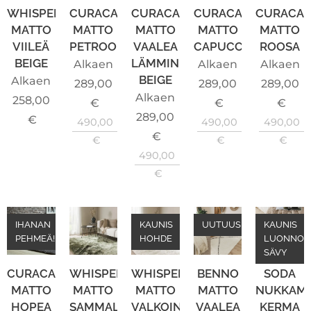
WHISPER
CURACAO
CURACAO
CURACAO
CURACA
MATTO
MATTO
MATTO
MATTO
MATTO
VIILEÄ
PETROOLI
VAALEA
CAPUCCINO
ROOSA
BEIGE
LÄMMIN
Alkaen
Alkaen
Alkaen
BEIGE
Alkaen
289,00
289,00
289,00
Alkaen
258,00
€
€
€
289,00
€
490,00
490,00
490,00
€
€
€
€
490,00
€
IHANAN
KAUNIS
UUTUUS!
KAUNIS
PEHMEÄ!
HOHDE
LUONNON
SÄVY
CURACAO
WHISPER
WHISPER
BENNO
SODA
MATTO
MATTO
MATTO
MATTO
NUKKAM
HOPEA
SAMMAL
VALKOINEN
VAALEA
KERMA