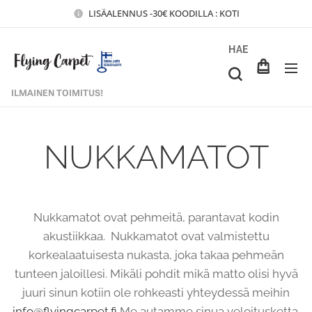
LISÄALENNUS -30€ KOODILLA : KOTI
HAE
ILMAINEN TOIMITUS!
NUKKAMATOT
Nukkamatot ovat pehmeitä, parantavat kodin
akustiikkaa. Nukkamatot ovat valmistettu
korkealaatuisesta nukasta, joka takaa pehmeän
tunteen jaloillesi. Mikäli pohdit mikä matto olisi hyvä
juuri sinun kotiin ole rohkeasti yhteydessä meihin
info@flyingcarpet.fi
Me autamme sinua veloitusketta.