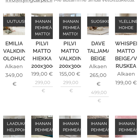
UUTUUS!
IHANAN
IHANAN
SUOSIKKI
YLELLINE
PEHMEÄ
PEHMEÄ
HOHDE
MATTO!
MATTO!
EMILIA
PILVI
PILVI
DAVE
WHISPER
VALKOINEN
MATTO
MATTO
TALJAMATTO
MATTO
OLOHUONEENMATTO
HIEKKA
VALKOINEN
BEIGE
BEIGE/V
200x300cm
200x300cm
RUSKEA
Alkaen
Alkaen
199,00
€
155,00
€
Alkaen
349,00
265,00
299,00
299,00
199,00
€
€
€
€
€
499,00
€
LAADUKAS &
IHANAN
IHANAN
IHANAN
IHANAN
HELPPOHOITOINEN
PEHMEÄ!
PEHMEÄ!
PEHMEÄ!
PEHMEÄ!