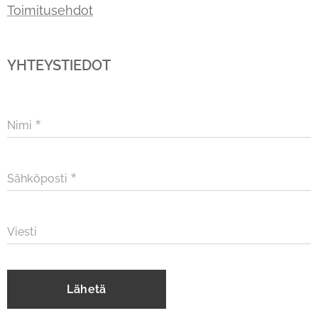
Toimitusehdot
YHTEYSTIEDOT
Nimi
Sähköposti
Viesti
Lähetä