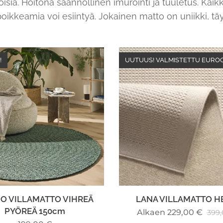
oisia. Hoitona säännöllinen imurointi ja tuuletus. Kaik
oikkeamia voi esiintyä. Jokainen matto on uniikki, täy
!
UUTUUS! VALMISTETTU EURO
O VILLAMATTO VIHREÄ
LANA VILLAMATTO H
PYÖREÄ 150cm
Alkaen
229,00
€
399