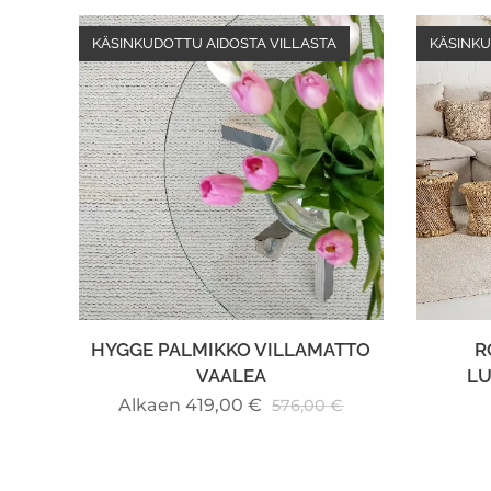
KÄSINKUDOTTU AIDOSTA VILLASTA
KÄSINKU
HYGGE PALMIKKO VILLAMATTO
R
VAALEA
L
Alkaen
419,00
€
576,00
€