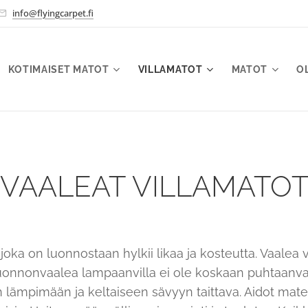
info@flyingcarpet.fi
KOTIMAISET MATOT
VILLAMATOT
MATOT
O
VAALEAT VILLAMATO
joka on luonnostaan hylkii likaa ja kosteutta. Vaalea v
uonnonvaalea lampaanvilla ei ole koskaan puhtaanva
 lämpimään ja keltaiseen sävyyn taittava. Aidot mater