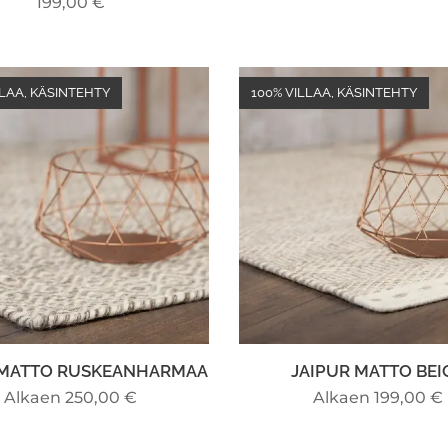
199,00
€
LLAA, KÄSINTEHTY
100% VILLAA, KÄSINTEHTY
 MATTO RUSKEANHARMAA
JAIPUR MATTO BEI
Alkaen
250,00
€
Alkaen
199,00
€