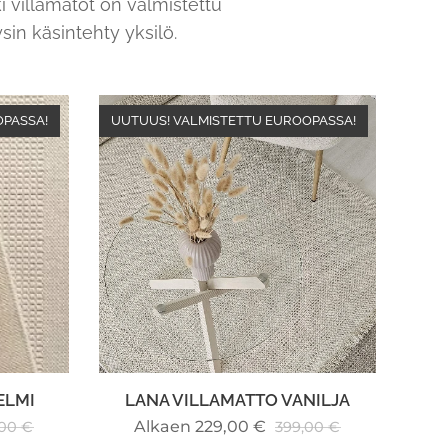
ki villamatot on valmistettu
sin käsintehty yksilö. 🤍
OPASSA!
UUTUUS! VALMISTETTU EUROOPASSA!
ELMI
LANA VILLAMATTO VANILJA
Alkaen
229,00
€
,00
€
399,00
€