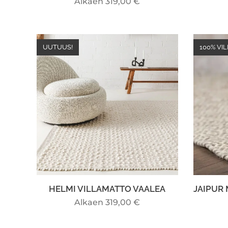
Alkaen
319,00
€
UUTUUS!
100% VI
HELMI VILLAMATTO VAALEA
JAIPUR
Alkaen
319,00
€