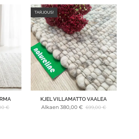
TARJOUS!
ERMA
KJEL VILLAMATTO VAALEA
Alkaen
380,00
€
00
€
699,00
€