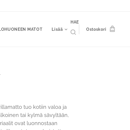
HAE
LOHUONEEN MATOT
Lisää
Ostoskori
T
illamatto tuo kotiin valoa ja
lkoinen tai kylmä sävyltään,
iaalit ovat luonnostaan