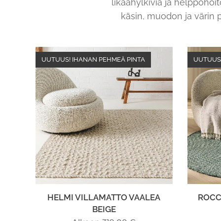
likaahylkiviä ja helppohoit
käsin, muodon ja värin p
UUTUUS! IHANAN PEHMEÄ PINTA
UUTUUS
HELMI VILLAMATTO VAALEA
ROCC
BEIGE