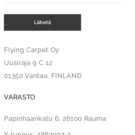
Lähetä
Flying Carpet Oy
Uusiraja 9 C 12
01350 Vantaa, FINLAND
VARASTO
Papinhaankatu 6,
26100 Rauma
Y-tunnus: 2863997-3