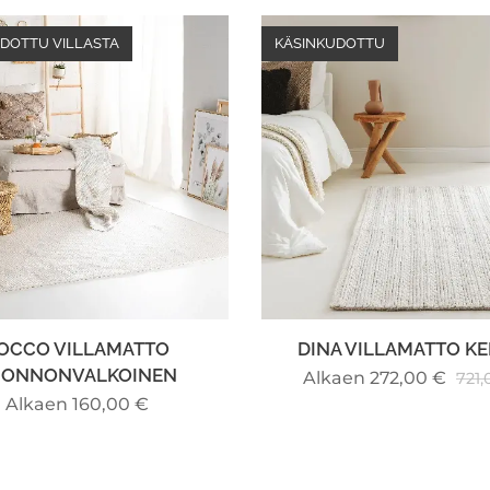
DOTTU VILLASTA
KÄSINKUDOTTU
OCCO VILLAMATTO
DINA VILLAMATTO K
UONNONVALKOINEN
Alkaen
272,00
€
721,
Alkaen
160,00
€