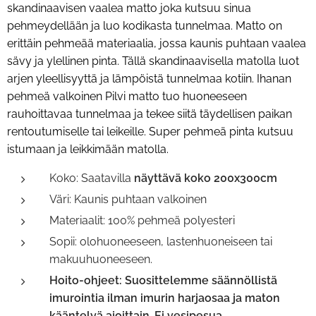
skandinaavisen vaalea matto joka kutsuu sinua
pehmeydellään ja luo kodikasta tunnelmaa. Matto on
erittäin pehmeää materiaalia, jossa kaunis puhtaan vaalea
sävy ja ylellinen pinta. Tällä skandinaavisella matolla luot
arjen yleellisyyttä ja lämpöistä tunnelmaa kotiin. Ihanan
pehmeä valkoinen Pilvi matto tuo huoneeseen
rauhoittavaa tunnelmaa ja tekee siitä täydellisen paikan
rentoutumiselle tai leikeille. Super pehmeä pinta kutsuu
istumaan ja leikkimään matolla.
Koko: Saatavilla
näyttävä koko 200x300cm
Väri: Kaunis puhtaan valkoinen
Materiaalit: 100% pehmeä polyesteri
Sopii: olohuoneeseen, lastenhuoneiseen tai
makuuhuoneeseen.
Hoito-ohjeet: Suosittelemme säännöllistä
imurointia ilman imurin harjaosaa ja maton
kääntelyä ajoittain
.
Ei vesipesua.