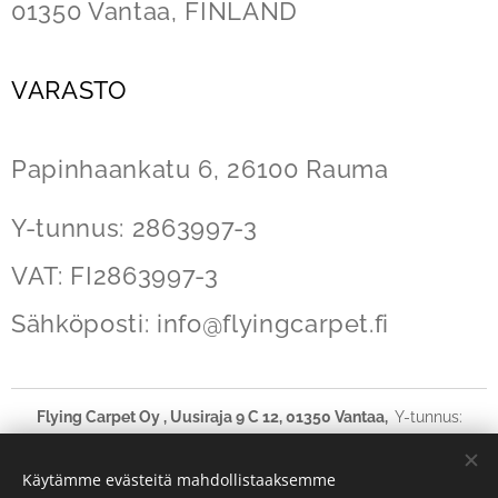
01350 Vantaa, FINLAND
VARASTO
Papinhaankatu 6,
26100 Rauma
Y-tunnus: 2863997-3
VAT: FI2863997-3
Sähköposti:
info@flyingcarpet
.fi
Flying Carpet Oy , Uusiraja 9 C 12, 01350 Vantaa,
Y-tunnus:
2863997-3 VAT: FI28639973
ASIAKASPALVELU PUHELIN KIINNI HEINÄKUUSSA.
Käytämme evästeitä mahdollistaaksemme