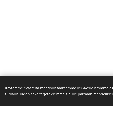
Flying Carpet 
Käytämme evästeitä mahdollistaaksemme verkkosivustomme as
turvallisuuden sekä tarjotaksemme sinulle parhaan mahdollis