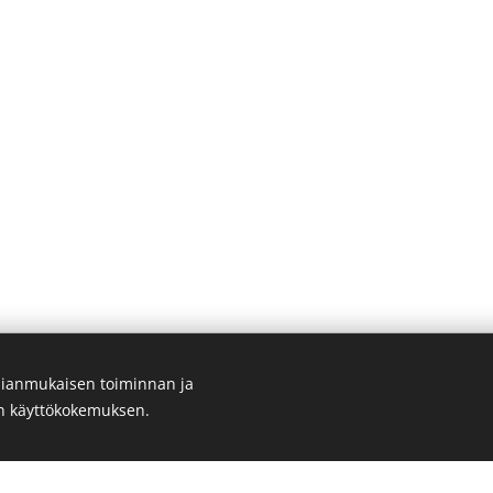
Oy , Uusiraja 9 C 12, 01350 Vantaa,
Y-tunnus: 2863997-3 VAT: FI2863
ianmukaisen toiminnan ja
ASIAKASPALVELU PUHELIN KIINNI HEINÄKUUSSA.
en käyttökokemuksen.
p. 045- 1702274 (MA-TO klo 9-11.30)