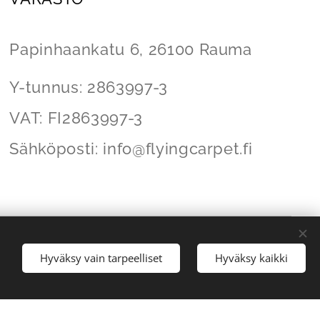
Papinhaankatu 6,
26100 Rauma
Y-tunnus: 2863997-3
VAT: FI2863997-3
Sähköposti:
info@flyingcarpet
.fi
9973
Hyväksy vain tarpeelliset
Hyväksy kaikki
Evästeet