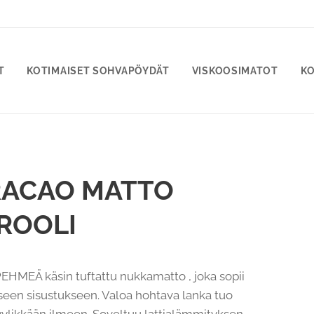
T
KOTIMAISET SOHVAPÖYDÄT
VISKOOSIMATOT
KO
ACAO MATTO
ROOLI
HMEÄ käsin tuftattu nukkamatto , joka sopii
een sisustukseen. Valoa hohtava lanka tuo