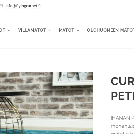
info@flyingcarpet.fi
TOT
VILLAMATOT
MATOT
OLOHUONEEN MATO
CUR
PET
IHANAN PE
monenlais