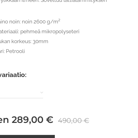
yylikkään ilmeen. Soveltuu lattialämmityksen
ino noin: noin 2600 g/m²
teriaali: pehmeä mikropolyseteri
ukan korkeus: 30mm
ri: Petrooli
variaatio:
en
289,00
€
490,00
€