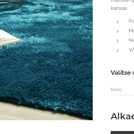
matolle t
kanssa.
Pa
Ma
N
Vä
Valitse 
Koko
Alka