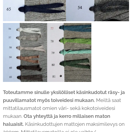
Toteutamme sinulle yksilölliset käsinkudotut räsy- ja
puuvillamatot myös toiveidesi mukaan.
Meiltä saat
mittatilausmatot omien väri- sekä kokotoiveidesi
mukaan.
Ota yhteyttä ja kerro millaisen maton
haluaisit.
Käsinkudottujen mattojen maksimilevys on
200cm. Mittatilausmatoilla ei ole vaihto/