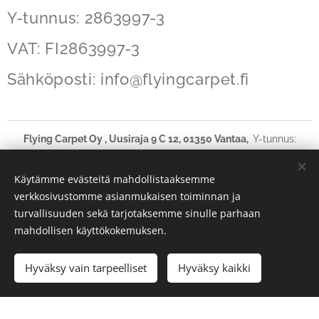
Y-tunnus: 2863997-3
VAT: FI2863997-3
Sähköposti:
info@flyingcarpet
.fi
Flying Carpet Oy , Uusiraja 9 C 12, 01350 Vantaa,
Y-tunnus:
2863997-3 VAT: FI28639973
ASIAKASPALVELU PUHELIN KIINNI HEINÄKUUSSA.
Käytämme evästeitä mahdollistaaksemme
p. 045- 1702274 (MA-TO klo 9-11.30)
verkkosivustomme asianmukaisen toiminnan ja
turvallisuuden sekä tarjotaksemme sinulle parhaan
Evästeet
mahdollisen käyttökokemuksen.
Lisää ostoskoriin
Hyväksy vain tarpeelliset
Hyväksy kaikki