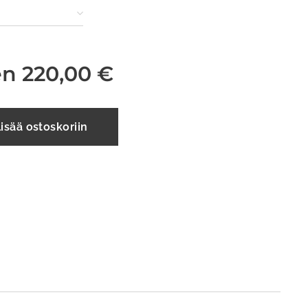
en
220,00
€
isää ostoskoriin