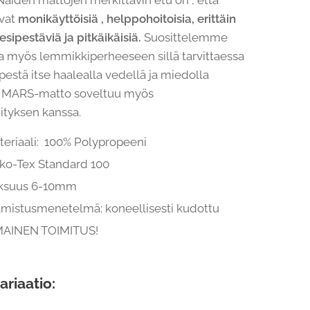
 Näiden mattojen merkittävin etu on , että
vat
monikäyttöisiä , helppohoitoisia, erittäin
esipestäviä ja pitkäikäisiä.
Suosittelemme
a myös lemmikkiperheeseen sillä tarvittaessa
pestä itse haalealla vedellä ja miedolla
a. MARS-matto soveltuu myös
ityksen kanssa.
teriaali: 100% Polypropeeni
ko-Tex Standard 100
ksuus 6-10mm
lmistusmenetelmä: koneellisesti kudottu
MAINEN TOIMITUS!
ariaatio: