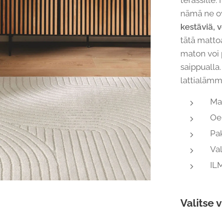
terassille.
nämä ne o
kestäviä, v
tätä matto
maton voi 
saippuall
lattialämm
Ma
Oe
Pa
Va
IL
Valitse v